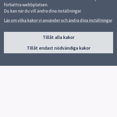
förbättra webbplatsen.
Du kan när du vill ändra dina inställningar.
Läs om vilka kakor vi använder och ändra dina inställningar
Sidfot
Tillåt alla kakor
Huvudmeny
Tillåt endast nödvändiga kakor
Start
Om skolan
Våra utbildningar
Gymnasievalet
För elever
Biblioteket
Kontakt
Elevhälsa
Musikal
Events