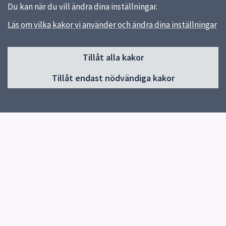
Du kan när du vill ändra dina inställningar.
Läs om vilka kakor vi använder och ändra dina inställningar
Sidfot
Tillåt alla kakor
Huvudmeny
Tillåt endast nödvändiga kakor
Start
Om skolan
Våra utbildningar
Gymnasievalet
För elever
Biblioteket
Kontakt
Elevhälsa
Musikal
Events