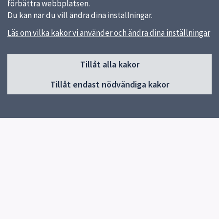
förbättra webbplatsen.
Du kan när du vill ändra dina inställningar.
Läs om vilka kakor vi använder och ändra dina inställningar
Sidfot
Tillåt alla kakor
Huvudmeny
Tillåt endast nödvändiga kakor
Start
Om skolan
Våra utbildningar
Gymnasievalet
För elever
Biblioteket
Kontakt
Elevhälsa
Musikal
Events