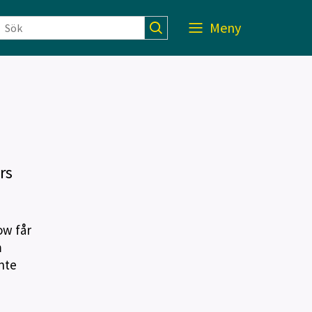
Meny
rs
ow får
m
nte