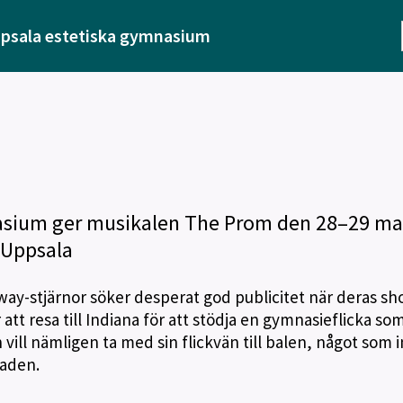
psala estetiska gymnasium
asium ger musikalen The Prom den 28–29 ma
 Uppsala
ay-stjärnor söker desperat god publicitet när deras sh
 att resa till Indiana för att stödja en gymnasieflicka so
ll nämligen ta med sin flickvän till balen, något som i
taden.