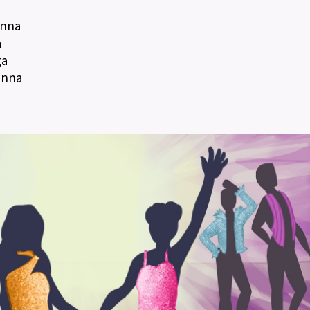
anna
a
ga
anna