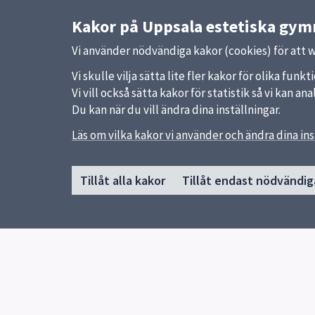
Kakor på Uppsala estetiska gy
Vi använder nödvändiga kakor (cookies) för att 
Vi skulle vilja sätta lite fler kakor för olika fu
Vi vill också sätta kakor för statistik så vi kan 
Du kan när du vill ändra dina inställningar.
Läs om vilka kakor vi använder och ändra dina ins
Sidfot
Huvudmeny
Snabb
Tillåt alla kakor
Tillåt endast nödvändig
Start
Uppsal
Om skolan
Skolver
Våra utbildningar
Gymnasievalet
För elever
Biblioteket
Kontakt
Elevhälsa