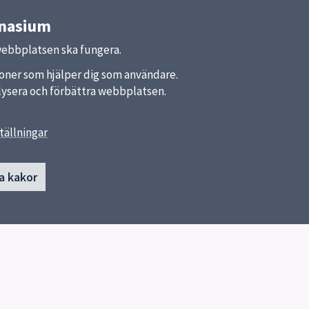
mnasium
webbplatsen ska fungera.
nktioner som hjälper dig som användare.
analysera och förbättra webbplatsen.
tällningar
länkar
Kontakt
a kakor
Uppsala estetiska gymnasium
a kommun
018-727 31 08
ket
Skicka e-post
Fler kontaktvägar