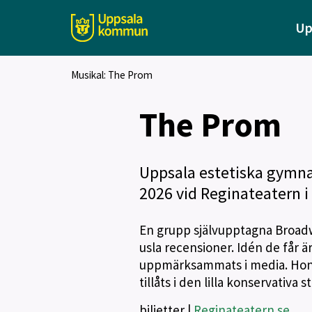
Up
Musikal: The Prom
The Prom
Uppsala estetiska gymn
2026 vid Reginateatern i
En grupp självupptagna Broadw
usla recensioner. Idén de får är
uppmärksammats i media. Hon vi
tillåts i den lilla konservativa s
biljetter |
Reginateatern.se