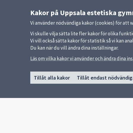
Kakor på Uppsala estetiska gy
Vi använder nödvändiga kakor (cookies) för att 
Vi skulle vilja sätta lite fler kakor för olika fu
Vi vill också sätta kakor för statistik så vi kan 
Du kan när du vill ändra dina inställningar.
Läs om vilka kakor vi använder och ändra dina ins
Sidfot
Huvudmeny
Snabb
Tillåt alla kakor
Tillåt endast nödvändig
Start
Uppsal
Om skolan
Skolver
Våra utbildningar
Gymnasievalet
För elever
Biblioteket
Kontakt
Elevhälsa