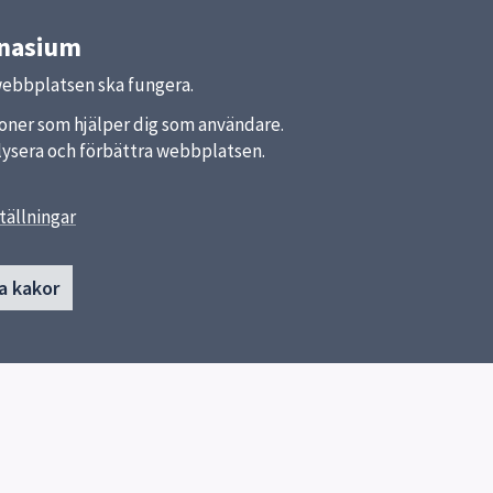
mnasium
webbplatsen ska fungera.
nktioner som hjälper dig som användare.
analysera och förbättra webbplatsen.
tällningar
länkar
Kontakt
a kakor
Uppsala estetiska gymnasium
a kommun
018-727 31 08
ket
Skicka e-post
Fler kontaktvägar