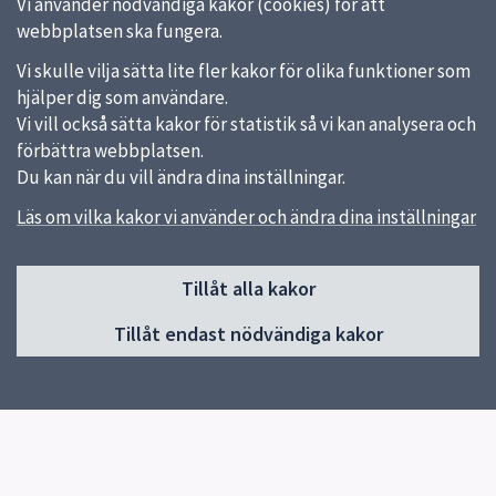
Vi använder nödvändiga kakor (cookies) för att
webbplatsen ska fungera.
Vi skulle vilja sätta lite fler kakor för olika funktioner som
hjälper dig som användare.
Vi vill också sätta kakor för statistik så vi kan analysera och
förbättra webbplatsen.
Du kan när du vill ändra dina inställningar.
Läs om vilka kakor vi använder och ändra dina inställningar
Sidfot
Tillåt alla kakor
Huvudmeny
Tillåt endast nödvändiga kakor
Start
Om skolan
Våra utbildningar
Gymnasievalet
För elever
Biblioteket