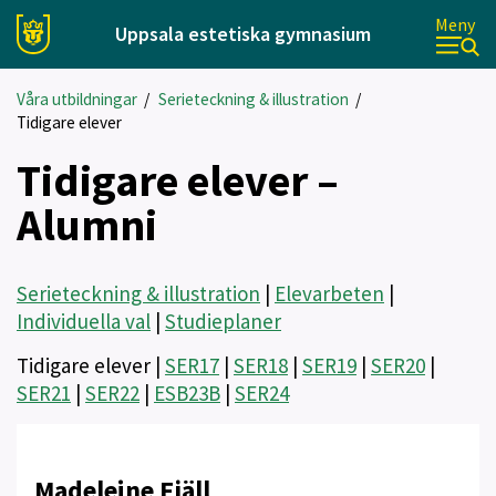
Meny
Uppsala estetiska gymnasium
Våra utbildningar
/
Serieteckning & illustration
/
Tidigare elever
Tidigare elever –
Alumni
Serieteckning & illustration
|
Elevarbeten
|
Individuella val
|
Studieplaner
Tidigare elever |
SER17
|
SER18
|
SER19
|
SER20
|
SER21
|
SER22
|
ESB23B
|
SER24
Madeleine Fjäll